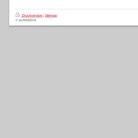
Druckversion
|
Sitemap
© amWebEnd