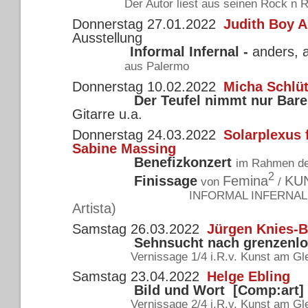
Der Autor liest aus seinen Rock n 
Donnerstag 27.01.2022
Judith Boy A
Ausstellung
Informal Infernal
-
anders, 
aus Palermo
Donnerstag 10.02.2022
Micha Schlü
Der Teufel nimmt nur Bare
Gitarre u.a.
Donnerstag 24.03.2022
Solarplexus 
Sabine Massing
Benefizkonzert
im Rahmen d
2
Finissage
Femina
KU
von
/
INFORMAL INFERNAL
Artista)
Samstag 26.03.2022
Jürgen Knies-B
Sehnsucht nach grenzenlo
Vernissage 1/4 i.R.v. Kunst am Gle
Samstag 23.04.2022
Helge Ebling
Bild und Wort [Comp:art]
Vernissage 2/4 i.R.v. Kunst am Gle