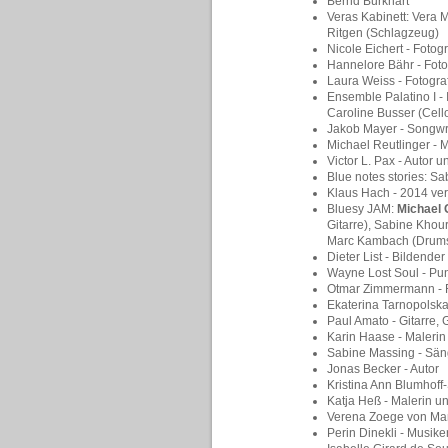
Bernd Burkhart
Veras Kabinett: Vera 
Ritgen (Schlagzeug)
Nicole Eichert - Fotogr
Hannelore Bähr - Fot
Laura Weiss - Fotogr
Ensemble Palatino I - 
Caroline Busser (Cell
Jakob Mayer - Songwr
Michael Reutlinger - 
Victor L. Pax - Autor
Blue notes stories: S
Klaus Hach - 2014 ver
Bluesy JAM:
Michael 
Gitarre),
Sabine Khour
Marc Kambach (Drum
Dieter List - Bildender
Wayne Lost Soul - Pun
Otmar Zimmermann - F
Ekaterina Tarnopolskaj
Paul Amato - Gitarre,
Karin Haase - Malerin
Sabine Massing - Sän
Jonas Becker - Autor
Kristina Ann Blumhoff-
Katja Heß - Malerin u
Verena Zoege von Man
Perin Dinekli - Musiker