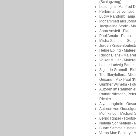
(Schlagzeug)
Lesung mit Manfred De
Performance von Judit
Lucky Random: Tanja 
Mohammed aus Jorda
Jacqueline Stortz - Ma
Anna Anstett - Piano
Paul Amato - Piano
Micha Schlüter - Song
Jürgen Knies-Bouleste
Helge Ebling - Malere
Rudolf Blanz - Malerei
Volker Müller - Malere
Lothar Ludwig Bauer - 
Siglinde Gramoll - Bio
The Storytellers:
Mike
Gesang), Max Paul (K
Günther Wilhelm - Fot
Autoren im Rahmen ei
Rainar Nitzsche, Pete
Richter
Alya Langbein - Gesa
Autoren von Gruselgesc
Monika Loll, Michael 
Bernd Rinser - Roots
Natalia Sonnenfeld - M
Bunte Sammelausstell
Verna Mae Bentley - M