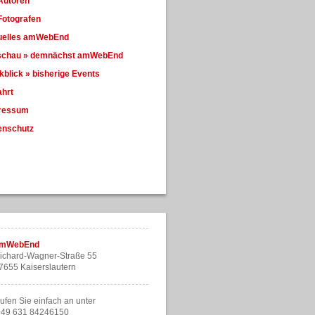
Autoren
Fotografen
uelles amWebEnd
schau » demnächst amWebEnd
blick » bisherige Events
ahrt
ressum
enschutz
mWebEnd
ichard-Wagner-Straße 55
7655 Kaiserslautern
ufen Sie einfach an unter
49 631 84246150