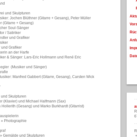
and
rei und Skulpturen
Akt
siker: Jochen Blüthner (Gitarre + Gesang),
Peter Müller
r (Gitarre + Gesang)
Vor
scher Soul-Sänger
Rück
or / Satiriker
stler und Grafiker
Anf
siker
 und Grafiker
Imp
kerin an der Harfe
Dat
ker & Sänger: Lars-Eric Hollmann und René Eric
egler (Musiker und Sänger)
rafie
siker: Manfred Gabbert (Gitarre, Gesang),
Carsten Wick
r
i und Skulpturen
 (Klavier) und
Michael Halfmann (Sax)
Hollerith (Gesang) und Marko Burkhardt (Gitarrist)
a
n
R
auspielerin
6
 » Photographie
graf
R
 » Gemälde und Skulpturen
+