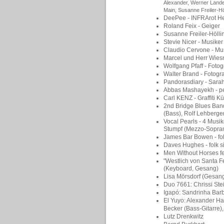
Alexander, Werner Lande
Main, Susanne Freiler-Hö
DeePee - INFRArot H
Roland Feix - Geiger
Susanne Freiler-Hölli
Stevie Nicer - Musiker
Claudio Cervone - Mus
Marcel und Herr Wiesn
Wolfgang Pfaff - Fotog
Walter Brand - Fotogr
Pandorasdiary - Sara
Abbas Mashayekh - pe
Carl KENZ - Graffiti Kü
2nd Bridge Blues Ban
(Bass), Rolf Lehberge
Vocal Pearls - 4 Musik
Stumpf (Mezzo-Sopran)
James Bar Bowen - fol
Daves Hughes - folk s
Men Without Horses fe
"Westlich von Santa F
(Keyboard, Gesang)
Lisa Mörsdorf (Gesang
Duo 7661: Chrissi Stei
Igapó: Sandrinha Bar
El Yuyo: Alexander Ha
Becker (Bass-Gitarre),
Lutz Drenkwitz