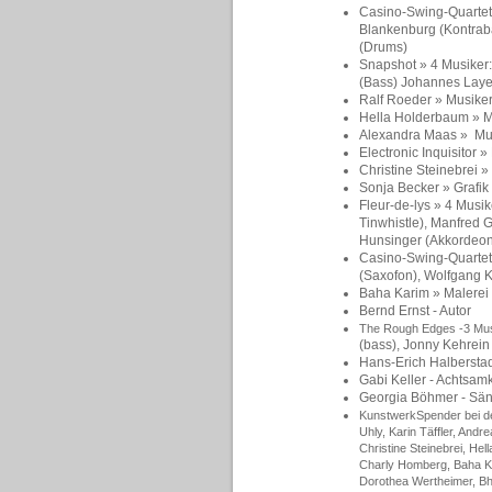
Casino-
Swing-Quartett
Blankenburg (Kontrab
(Drums)
Snapshot
» 4 Musiker
(Bass) Johannes Layes
Ralf Roeder » Musike
Hella Holderbaum
» M
Alexandra Maas » Mu
Electronic Inquisitor
»
Christine Steinebrei
»
Sonja Becker
» Grafik
Fleur-de-lys
»
4 Musik
Tinwhistle), Manfred 
Hunsinger
(Akkordeon
Casino-
Swing-Quartet
(Saxofon),
Wolfgang K
Baha Karim
»
Malerei
Bernd Ernst - Autor
The Rough Edges -3 Musi
(bass),
Jonny Kehrein
Hans-Erich Halberstad
Gabi Keller - Achtsamk
Georgia Böhmer - Sä
KunstwerkSpender bei d
Uhly, Karin Täffler, Andr
Christine Steinebrei, He
Charly Homberg, Baha Ka
Dorothea Wertheimer, Bh