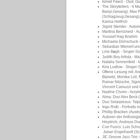
Ismail Fawzi - Oud, G
The Storytellers - 6 M
Banjo,Gesang), Max P
(Schlagzeug,Gesang), 
Karina Helfrich
Sigrid Stemler - Autori
Martina Berscheid - Au
Youssef Hag Ibrahim
Michaela Dörrschuck 
Sebastian Wienert un
Line B
gh - Singer-So
ø
Judith Boy Artista
- Mal
Natalia Sonnenfeld - 
Kira Ludlow - Singer-
Offene Lesung mit: An
Bijewitz, Monika Loll,
Rainar Nitzsche, Sigri
Vincent Camuzzi und 
Nadine Choim - Acryl
Alma: Duo Alex Beck 
Duo Solarplexus: Tatj
Ingo Roth - Portraits i
Phillip Bracken (Austr
Autoren der Anthologi
Heydrich, Andreas Dur
Con Fuoco: Luis Schr
Julian Engelhardt (S
JIC Groove Jazz Trio: 