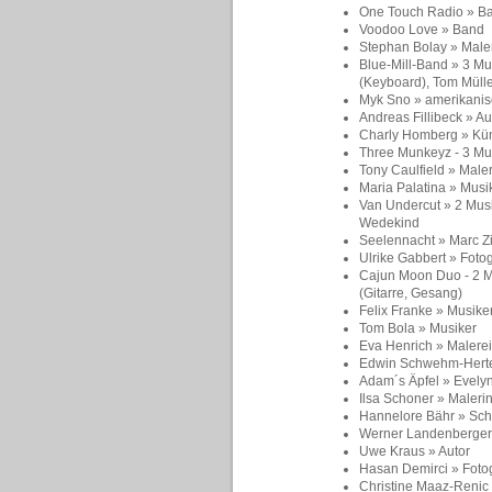
One Touch Radio
» B
Voodoo Love
» Band
Stephan Bolay
» Male
Blue-Mill-Band » 3 Mu
(Keyboard), Tom Mülle
Myk Sno
» amerikani
Andreas Fillibeck » Aut
Charly Homberg
» Kün
Three Munkeyz - 3 Mu
Tony Caulfield
» Maler
Maria Palatina
» Musi
Van Undercut » 2 Musi
Wedekind
Seelennacht
»
Marc Zi
Ulrike Gabbert
» Fotog
Cajun Moon Duo - 2 Mu
(Gitarre, Gesang)
Felix Franke
» Musike
Tom Bola
» Musiker
Eva Henrich
» Malere
Edwin Schwehm-Herter
Adam´s Äpfel » Evelyn 
Ilsa Schoner » Maleri
Hannelore Bähr
»
Sch
Werner Landenberger
Uwe Kraus
» Autor
Hasan Demirci » Foto
Christine Maaz-Renic