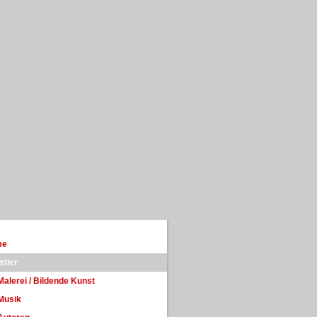
me
stler
Malerei / Bildende Kunst
Musik