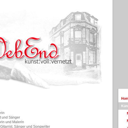
Ho
Kün
rin
st und Sänger
orin und Malerin
Gitarrist, Sänger und Songwriter