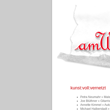
kunst:voll:vernetzt
Petra Neumahr » Male
Joe Blüthner
»
Gitarri
Annette Kimmel
» Aut
Michael Halberstadt » 