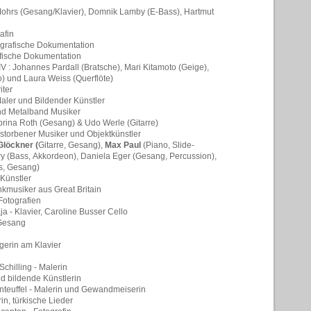
Mohrs (Gesang/Klavier), Domnik Lamby (E-Bass), Hartmut
afin
ografische Dokumentation
afische Dokumentation
IV : Johannes Pardall (Bratsche), Mari Kitamoto (Geige),
o) und Laura Weiss (Querflöte)
iter
Maler und Bildender Künstler
 und Metalband Musiker
abrina Roth (Gesang) & Udo Werle (Gitarre)
storbener Musiker und Objektkünstler
Glöckner
(
Gitarre,
Gesang),
Max Paul
(Piano,
Slide-
y (Bass,
Akkordeon),
Daniela Eger (Gesang, Percussion),
s, Gesang)
 Künstler
kmusiker aus Great Britain
otografien
a - Klavier, Caroline Busser Cello
 Gesang
gerin am Klavier
Schilling - Malerin
nd bildende Künstlerin
teuffel - Malerin und Gewandmeiserin
in, türkische Lieder