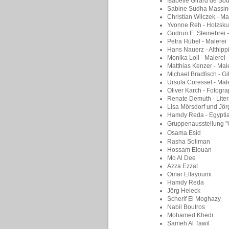
Isabelle Girard de Sou
Sabine Sudha Massing
Christian Wilczek - Ma
Yvonne Reh - Holzsku
Gudrun E. Steinebrei 
Petra Hübel - Malerei
Hans Nauerz - Althipp
Monika Loll - Malerei
Matthias Kenzer - Mal
Michael Bradfisch - G
Ursula Coressel - Mal
Oliver Karch - Fotogr
Renate Demuth - Lite
Lisa Mörsdorf und Jör
Hamdy Reda - Egyptial
Gruppenausstellung 
Osama Esid
Rasha Soliman
Hossam Elouan
Mo Al Dee
Azza Ezzat
Omar Elfayoumi
Hamdy Reda
Jörg Heieck
Scherif El Moghazy
Nabil Boutros
Mohamed Khedr
Sameh Al Tawil