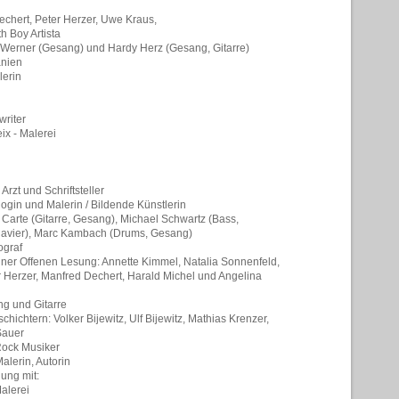
chert, Peter Herzer, Uwe Kraus,
h Boy Artista
Werner (Gesang) und Hardy Herz (Gesang, Gitarre)
nien
lerin
writer
ix - Malerei
i
i
Arzt und Schriftsteller
login und Malerin / Bildende Künstlerin
 Carte (G
itarre, Gesang), Michael Schwartz (Bass,
lavier), Marc Kambach (Drums, Gesang)
ograf
ner Offenen Lesung: Annette Kimmel, Natalia Sonnenfeld,
r Herzer, Manfred Dechert, Harald Michel und Angelina
ng und Gitarre
hichtern: Volker Bijewitz, Ulf Bijewitz, Mathias Krenzer,
Sauer
Rock Musiker
alerin, Autorin
ung mit:
alerei