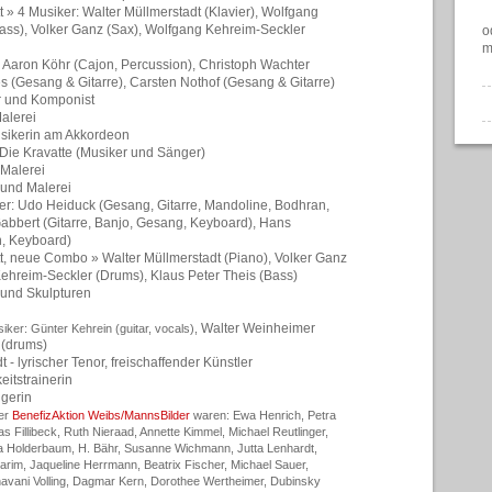
 » 4 Musiker:
Walter Müllmerstadt (Klavier),
Wolfgang
ass),
Volker Ganz (Sax),
Wolfgang Kehreim-Seckler
o
m
: Aaron Köhr (Cajon, Percussion), Christoph Wachter
 (Gesang & Gitarre), Carsten Nothof (Gesang & Gitarre)
r und Komponist
alerei
sikerin am Akkordeon
Die Kravatte (Musiker und Sänger)
 Malerei
 und Malerei
er: Udo Heiduck
(Gesang, Gitarre, Mandoline, Bodhran,
Gabbert
(Gitarre, Banjo, Gesang, Keyboard), Hans
, Keyboard)
t, neue Combo »
Walter Müllmerstadt (Piano),
Volker Ganz
ehreim-Seckler (Drums), Klaus Peter Theis (Bass)
 und Skulpturen
Walter Weinheimer
ker: Günter Kehrein (guitar, vocals),
 (drums)
t -
lyrischer Tenor, freischaffender Künstler
eitstrainerin
ngerin
er
BenefizAktion Weibs/MannsBilder
waren: Ewa Henrich, Petra
eas Fillibeck, Ruth Nieraad, Annette Kimmel, Michael Reutlinger,
lla Holderbaum, H. Bähr, Susanne Wichmann, Jutta Lenhardt,
rim, Jaqueline Herrmann, Beatrix Fischer, Michael Sauer,
avani Volling, Dagmar Kern, Dorothee Wertheimer, Dubinsky