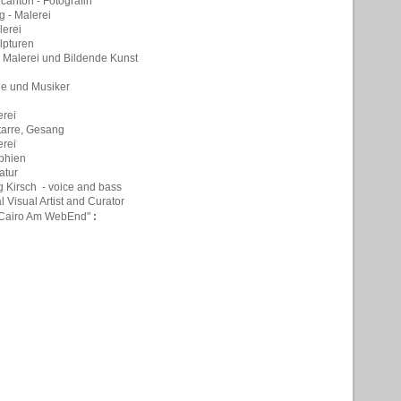
canton - Fotografin
 - Malerei
lerei
lpturen
- Malerei und Bildende Kunst
ie und Musiker
erei
itarre, Gesang
erei
aphien
ratur
g Kirsch - voice and bass
 Visual Artist and Curator
"Cairo Am WebEnd"
: