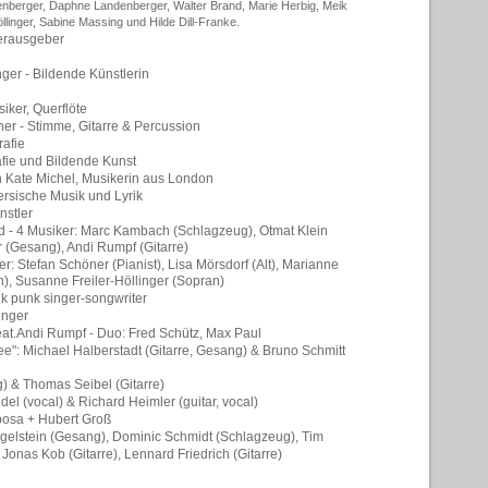
nberger, Daphne Landenberger, Walter Brand, Marie Herbig, Meik
llinger, Sabine Massing und Hilde Dill-Franke.
erausgeber
nger - Bildende Künstlerin
iker, Querflöte
er - Stimme, Gitarre & Percussion
rafie
afie und Bildende Kunst
h Kate Michel, Musikerin aus London
rsische Musik und Lyrik
nstler
d - 4 Musiker: Marc Kambach (Schlagzeug), Otmat Klein
r (Gesang), Andi Rumpf (Gitarre)
er: Stefan Schöner (Pianist), Lisa Mörsdorf (Alt), Marianne
, Susanne Freiler-Höllinger (Sopran)
k punk singer-songwriter
inger
at.Andi Rumpf - Duo: Fred Schütz, Max Paul
ee": Michael Halberstadt (Gitarre, Gesang) & Bruno Schmitt
) & Thomas Seibel (Gitarre)
del (vocal) & Richard Heimler (guitar, vocal)
bosa + Hubert Groß
gelstein (Gesang), Dominic Schmidt (Schlagzeug), Tim
 Jonas Kob (Gitarre), Lennard Friedrich (Gitarre)