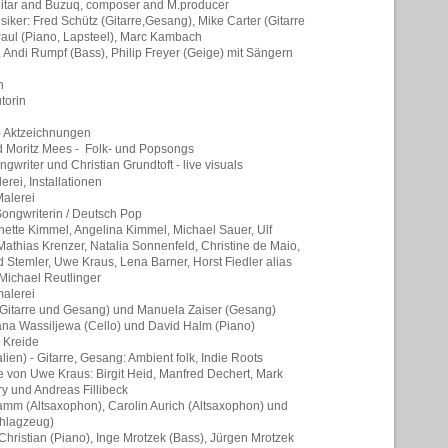
uitar and Buzuq, composer and M.producer
usiker: Fred Schütz (Gitarre,Gesang), Mike Carter (Gitarre
aul (Piano, Lapsteel), Marc Kambach
Andi Rumpf (Bass), Philip Freyer (Geige) mit Sängern
n
torin
- Aktzeichnungen
d Moritz Mees - Folk- und Popsongs
ngwriter und Christian Grundtoft - live visuals
erei, Installationen
Malerei
Songwriterin / Deutsch Pop
nette Kimmel, Angelina Kimmel, Michael Sauer, Ulf
 Mathias Krenzer, Natalia Sonnenfeld, Christine de Maio,
d Stemler, Uwe Kraus, Lena Barner, Horst Fiedler alias
Michael Reutlinger
malerei
(Gitarre und Gesang) und Manuela Zaiser (Gesang)
ana Wassiljewa (Cello) und David Halm (Piano)
n Kreide
alien) - Gitarre, Gesang: Ambient folk, Indie Roots
e von Uwe Kraus: Birgit Heid, Manfred Dechert, Mark
y und Andreas Fillibeck
amm (Altsaxophon), Carolin Aurich (Altsaxophon) und
chlagzeug)
Christian (Piano), Inge Mrotzek (Bass), Jürgen Mrotzek